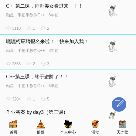
C++第二课，帅哥美女看过来！！！
劭星
手把手教你C++
8年前
3110
1
2
嘿嘿柯应聘报名来啦！！快来加入我！
劭星
手把手教你C++
8年前
2868
2
3
C++第三课，终于进阶了！！！
劭星
手把手教你C++
8年前
3204
1
5
作业答案 by day3（第三课）
劭星
手把手教你C++
8年前
首页
部落
个人中心
活动
天才榜
3427
1
2