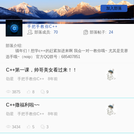
加入部落
手把手教你C++
部落成员:
70
部落帖子:
24
部落介绍:
骚年们！想学c++的赶紧加进来啊 我会一对一教你哦~ 尤其是竞赛
选手哦~（noip） 官方QQ群号：685407851
C++第一课，帅哥美女看过来！！
劭星
手把手教你C++
8年前
3875
8
9
C++撒福利啦~~
劭星
手把手教你C++
8年前
3434
5
3