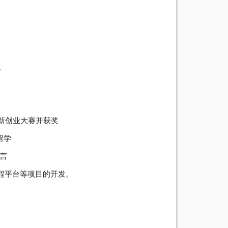
。
。
新创业大赛并获奖
留学
语言
战编程平台等项目的开发。