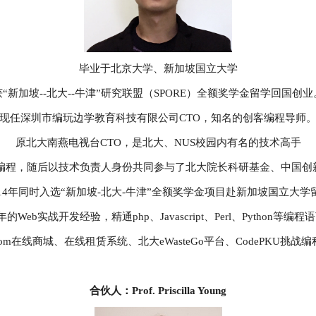
毕业于北京大学、新加坡国立大学
获“新加坡--北大--牛津”研究联盟（SPORE）全额奖学金留学回国创业
现任深圳市编玩边学教育科技有限公司CTO，知名的创客编程导师
原北大南燕电视台CTO，是北大、NUS校园内有名的技术高手
早鸟编程，随后以技术负责人身份共同参与了北大院长科研基金、中国创
014年同时入选“新加坡-北大-牛津”全额奖学金项目赴新加坡国立大学
年的Web实战开发经验，精通php、Javascript、Perl、Python等编程
oom在线商城、在线租赁系统、北大eWasteGo平台、CodePKU挑
合伙人：Prof. Priscilla Young