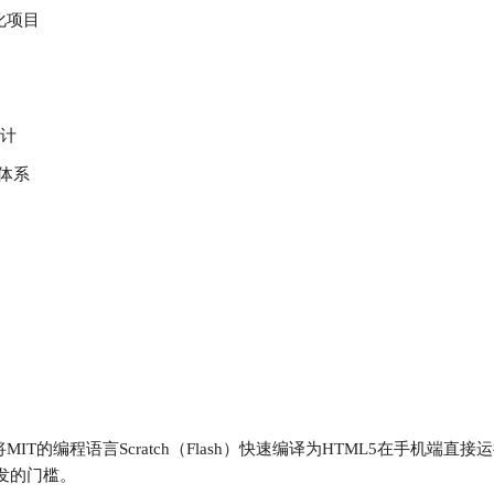
孵化项目
计
长体系
IT的编程语言Scratch（Flash）快速编译为HTML5在手机端
发的门槛。