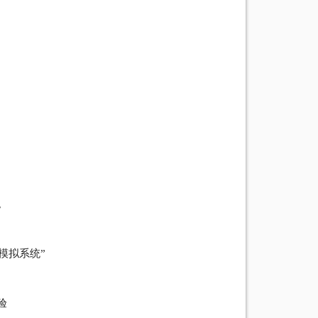
。
模拟系统”
验