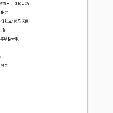
包揽前三，引起轰动
练指导
科研基金”优秀项目
二名
中等破格录取
新
程教育