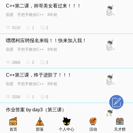
C++第二课，帅哥美女看过来！！！
劭星
手把手教你C++
8年前
3110
1
2
嘿嘿柯应聘报名来啦！！快来加入我！
劭星
手把手教你C++
8年前
2868
2
3
C++第三课，终于进阶了！！！
劭星
手把手教你C++
8年前
3204
1
5
作业答案 by day3（第三课）
劭星
手把手教你C++
8年前
首页
部落
个人中心
活动
天才榜
3427
1
2