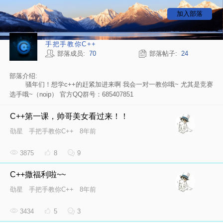
加入部落
手把手教你C++
部落成员:
70
部落帖子:
24
部落介绍:
骚年们！想学c++的赶紧加进来啊 我会一对一教你哦~ 尤其是竞赛
选手哦~（noip） 官方QQ群号：685407851
C++第一课，帅哥美女看过来！！
劭星
手把手教你C++
8年前
3875
8
9
C++撒福利啦~~
劭星
手把手教你C++
8年前
3434
5
3