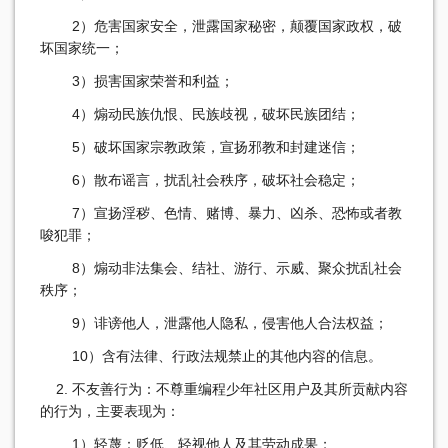
2）危害国家安全，泄露国家秘密，颠覆国家政权，破
坏国家统一；
3）损害国家荣誉和利益；
4）煽动民族仇恨、民族歧视，破坏民族团结；
5）破坏国家宗教政策，宣扬邪教和封建迷信；
6）散布谣言，扰乱社会秩序，破坏社会稳定；
7）宣扬淫秽、色情、赌博、暴力、凶杀、恐怖或者教
唆犯罪；
8）煽动非法集会、结社、游行、示威、聚众扰乱社会
秩序；
9）诽谤他人，泄露他人隐私，侵害他人合法权益；
10）含有法律、行政法规禁止的其他内容的信息。
2. 不友善行为：不尊重编程少年社区用户及其所贡献内容
的行为，主要表现为：
1）轻蔑：贬低、轻视他人及其劳动成果；