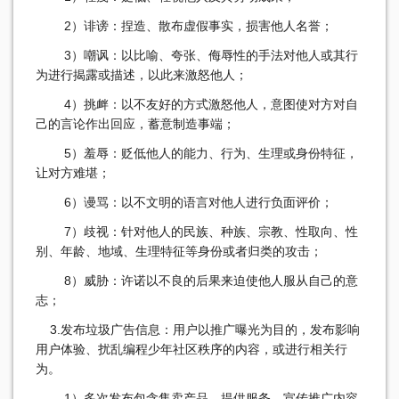
2）诽谤：捏造、散布虚假事实，损害他人名誉；
3）嘲讽：以比喻、夸张、侮辱性的手法对他人或其行
为进行揭露或描述，以此来激怒他人；
4）挑衅：以不友好的方式激怒他人，意图使对方对自
己的言论作出回应，蓄意制造事端；
5）羞辱：贬低他人的能力、行为、生理或身份特征，
让对方难堪；
6）谩骂：以不文明的语言对他人进行负面评价；
7）歧视：针对他人的民族、种族、宗教、性取向、性
别、年龄、地域、生理特征等身份或者归类的攻击；
8）威胁：许诺以不良的后果来迫使他人服从自己的意
志；
3.发布垃圾广告信息：用户以推广曝光为目的，发布影响
用户体验、扰乱编程少年社区秩序的内容，或进行相关行
为。
1）多次发布包含售卖产品、提供服务、宣传推广内容