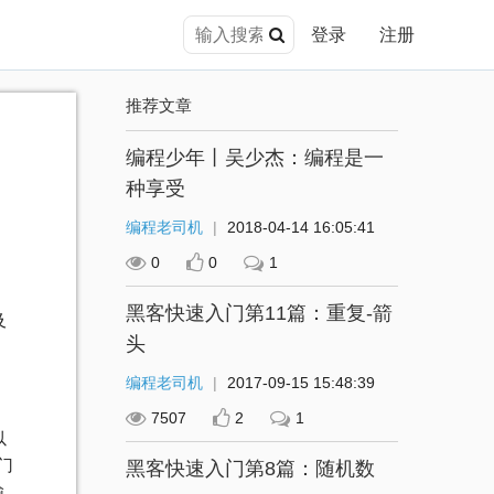
登录
注册
推荐文章
编程少年丨吴少杰：编程是一
种享受
编程老司机
|
2018-04-14 16:05:41
0
0
1
黑客快速入门第11篇：重复-箭
及
头
编程老司机
|
2017-09-15 15:48:39
7507
2
1
以
门
黑客快速入门第8篇：随机数
输