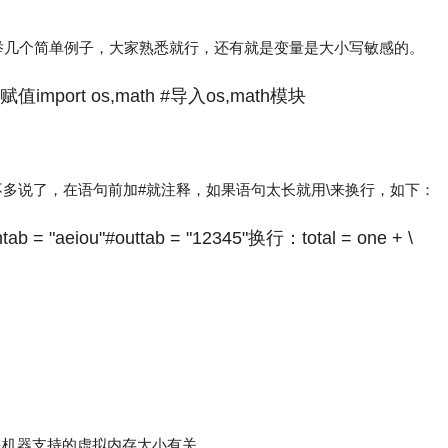
举几个简单例子，大家熟悉就行，还有就是变量是大小写敏感的。
串赋值import os,math #导入os,math模块
个我就不多说了，在语句前加#就注释，如果语句太长就用\来换行，如下：
ntab = "aeiou"#outtab = "12345"换行：total = one + \
达的数值跟机器支持的虚拟内存大小有关