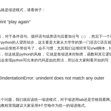
码的风格是缩进模式，请看例子：
int "play again"
括号，对于条件语句、循环语句或类语句后要加分号（:），然后下一个
ython的人望而却步，这主要是大家从大学学的第一门语言C语言
on后突然不带括号了，会不习惯，尤其我们运维经常写shell脚本，
堪，但这就是python的风格， 它就是靠缩进来控制类，函数和其它逻
发现python写出来的代码是如此简洁，所以在大家刚看开始的写
IndentationError: unindent does not match any outer
免这个问题，我们就应该统一缩进模式，对于缩进用tab还是空格我看网
的教程里我建议大家采用4个空格作为统一的缩进格式。