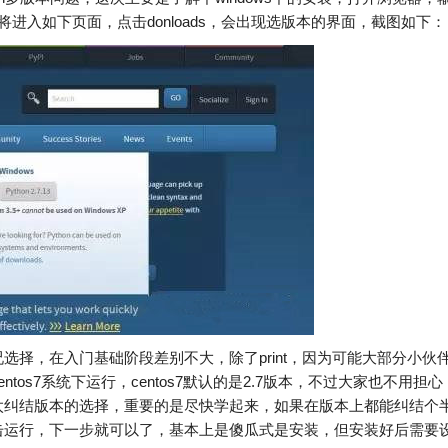
.org/ 我们将进入如下页面，点击donloads，会出现选版本的界面，截图如下：
择，在入门基础阶段差别不大，除了print，因为可能大部分小伙
os7系统下运行，centos7默认的是2.7版本，不过大家也不用担心
太纠结版本的选择，重要的是尽快学起来，如果在版本上都能纠结个
击运行，下一步就可以了，基本上是傻瓜式是安装，但安装好后需要