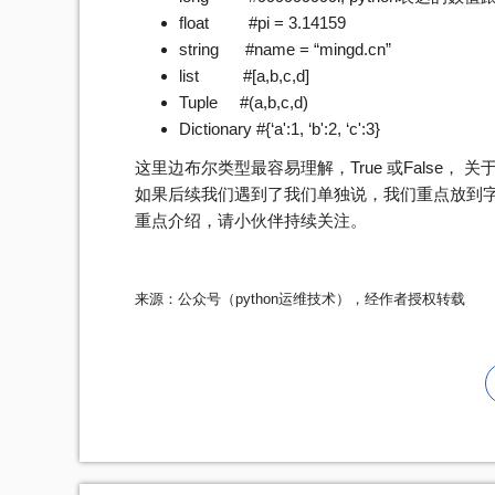
float #pi = 3.14159
string #name = “mingd.cn”
list #[a,b,c,d]
Tuple #(a,b,c,d)
Dictionary #{‘a':1, ‘b':2, ‘c':3}
这里边布尔类型最容易理解，True 或False
如果后续我们遇到了我们单独说，我们重点放到
重点介绍，请小伙伴持续关注。
来源：公众号（python运维技术），经作者授权转载