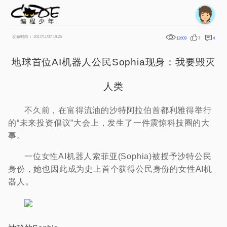
发布时间
：
2017/11/07 18:25
12609
7
4
地球首位AI机器人公民Sophia现身：我要毁灭
人类
不久前，在富得流油的沙特阿拉伯首都利雅得举行
的“未来投资倡议”大会上，发生了一件震惊科技圈的大
事。
一位女性AI机器人索菲亚(Sophia)被授予沙特公民
身份，她也因此成为史上首个获得公民身份的女性AI机
器人。